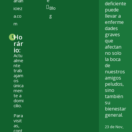
e
arian
deficiente
Blo
iciez
puede
g
llevar a
a.co
enferme
m
dades
graves
Ho
que
rár
afectan
io:
no solo
Actu
la boca
alme
de
nte
trab
nuestros
ajam
amigos
os
peludos,
única
sino
men
te a
también
domi
su
cilio.
bienestar
general.
Para
visit
as,
23 de Nov,
cont