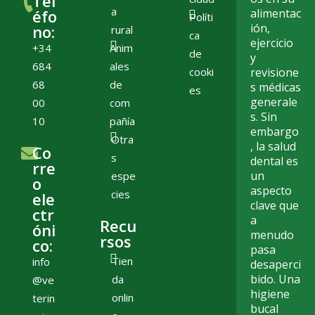
Tel
a
éfo
alimentac
Políti
ión,
no:
rural
ca
ejercicio
+34
Anim
de
y
684
ales
cooki
revisione
68
de
s médicas
es
generale
00
com
s. Sin
10
pañía
embargo
Otra
, la salud
Co
s
dental es
rre
un
espe
o
aspecto
cies
ele
clave que
ctr
a
Recu
óni
menudo
rsos
co:
pasa
Tien
info
desaperci
bido. Una
da
@ve
higiene
onlin
terin
bucal