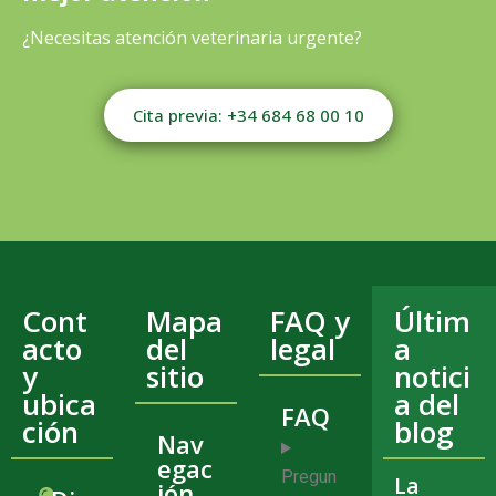
¿Necesitas atención veterinaria urgente?
Cita previa: +34 684 68 00 10
Cont
Mapa
FAQ y
Últim
acto
del
legal
a
y
sitio
notici
ubica
a del
FAQ
ción
blog
Nav
egac
Pregun
La
ión