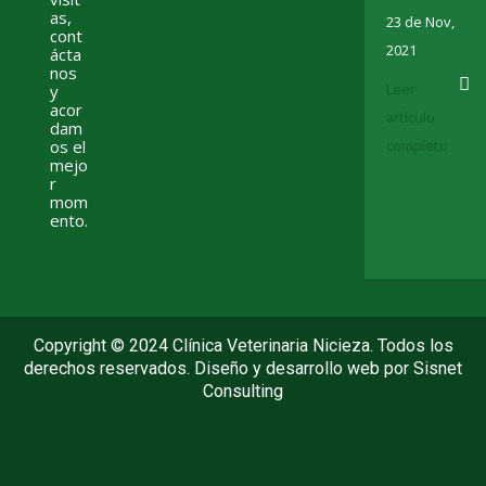
as,
23 de Nov,
cont
2021
ácta
nos
Leer
y
acor
artículo
dam
os el
completo
mejo
r
mom
ento.
Copyright © 2024 Clínica Veterinaria Nicieza. Todos los
derechos reservados. Diseño y desarrollo web por
Sisnet
Consulting