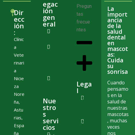
egac
Pregun
La
ión
Dir
import
tas
gen
ecc
ancia
frecue
eral
ión
de la
ntes
:
salud
Inici
dental
Clínic
o
en
a
Sobr
mascot
as:
Vete
e
Cuida
rinari
noso
su
a
sonrisa
tros
Nicie
Cont
Lega
Cuando
za
acto
pensamo
l
Nore
s en la
Avis
Nue
salud de
ña,
stro
o
nuestras
Astu
s
mascotas
legal
rias,
servi
, muchas
Políti
Espa
cios
veces
ca de
nos
ña