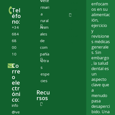
Vete
priva
enfocam
rinari
Tel
os en su
cidad
a
éfo
alimentac
Políti
ión,
no:
rural
ca
ejercicio
+34
Anim
de
y
684
ales
cooki
revisione
68
de
s médicas
es
generale
00
com
s. Sin
10
pañía
embargo
Otra
, la salud
Co
s
dental es
rre
un
espe
o
aspecto
cies
ele
clave que
ctr
a
Recu
óni
menudo
rsos
co:
pasa
Tien
info
desaperci
bido. Una
da
@ve