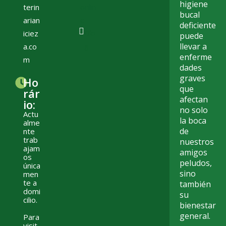
higiene
onlin
terin
bucal
e
arian
deficiente
Blo
iciez
puede
g
llevar a
a.co
enferme
m
dades
graves
Ho
que
rár
afectan
io:
no solo
Actu
la boca
alme
de
nte
trab
nuestros
ajam
amigos
os
peludos,
única
sino
men
te a
también
domi
su
cilio.
bienestar
general.
Para
visit