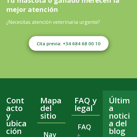
Tu mascota o ganado merecen la
mejor atención
¿Necesitas atención veterinaria urgente?
Cita previa: +34 684 68 00 10
Cont
Mapa
FAQ y
Últim
acto
del
legal
a
y
sitio
notici
ubica
a del
FAQ
ción
blog
Nav